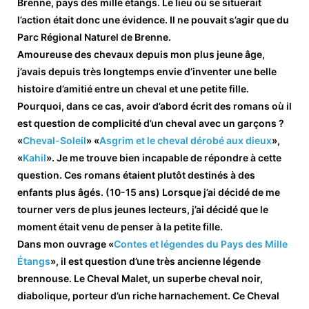
Brenne, pays des mille étangs. Le lieu où se situerait
l’action était donc une évidence. Il ne pouvait s’agir que du
Parc Régional Naturel de Brenne.
Amoureuse des chevaux depuis mon plus jeune âge,
j’avais depuis très longtemps envie d’inventer une belle
histoire d’amitié entre un cheval et une petite fille.
Pourquoi, dans ce cas, avoir d’abord écrit des romans où il
est question de complicité d’un cheval avec un garçons ?
«
Cheval-Soleil
» «
Asgrim et le cheval dérobé aux dieux
»,
«
Kahil
». Je me trouve bien incapable de répondre à cette
question. Ces romans étaient plutôt destinés à des
enfants plus âgés. (10-15 ans) Lorsque j’ai décidé de me
tourner vers de plus jeunes lecteurs, j’ai décidé que le
moment était venu de penser à la petite fille.
Dans mon ouvrage «
Contes et légendes du Pays des Mille
Étangs
», il est question d’une très ancienne légende
brennouse. Le Cheval Malet, un superbe cheval noir,
diabolique, porteur d’un riche harnachement. Ce Cheval