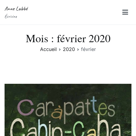
Aller
Anne Labbé
au
Écrivine
contenu
Mois :
février 2020
Accueil
2020
février