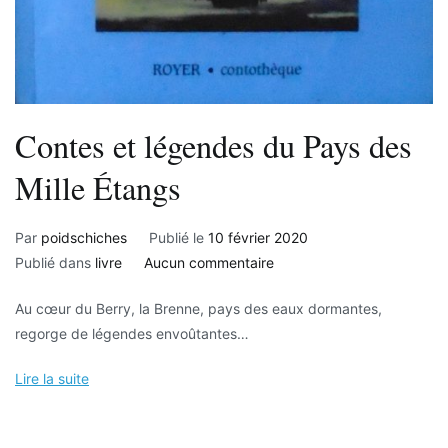
Contes et légendes du Pays des
Mille Étangs
Par
poidschiches
Publié le
10 février 2020
sur
Publié dans
livre
Aucun commentaire
Contes
Au cœur du Berry, la Brenne, pays des eaux dormantes,
et
regorge de légendes envoûtantes…
légendes
du
Lire la suite
Pays
des
Mille