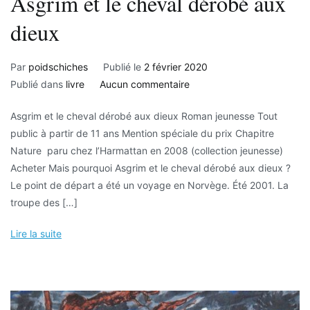
Asgrim et le cheval dérobé aux
dieux
Par
poidschiches
Publié le
2 février 2020
sur
Publié dans
livre
Aucun commentaire
Asgrim
Asgrim et le cheval dérobé aux dieux Roman jeunesse Tout
et
public à partir de 11 ans Mention spéciale du prix Chapitre
le
Nature paru chez l’Harmattan en 2008 (collection jeunesse)
cheval
Acheter Mais pourquoi Asgrim et le cheval dérobé aux dieux ?
dérobé
Le point de départ a été un voyage en Norvège. Été 2001. La
aux
troupe des […]
dieux
Lire la suite