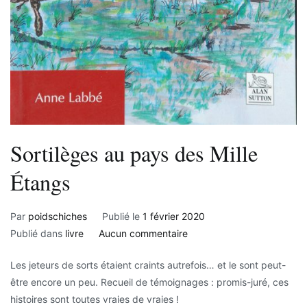
Sortilèges au pays des Mille
Étangs
Par
poidschiches
Publié le
1 février 2020
sur
Publié dans
livre
Aucun commentaire
Sortilèges
Les jeteurs de sorts étaient craints autrefois… et le sont peut-
au
être encore un peu. Recueil de témoignages : promis-juré, ces
pays
histoires sont toutes vraies de vraies !
des