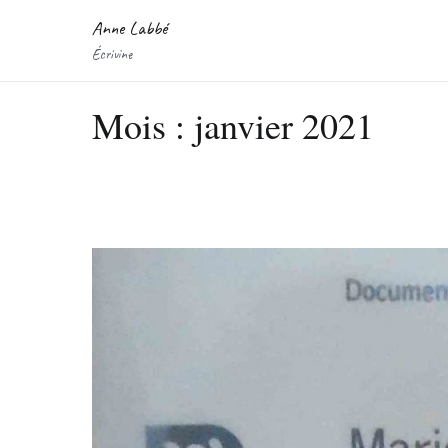
Aller
Anne Labbé
au
Écrivine
contenu
Mois :
janvier 2021