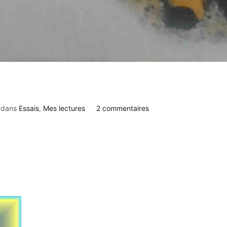
sur
é dans
Essais
,
Mes lectures
2 commentaires
Les
enfants
du
bagne